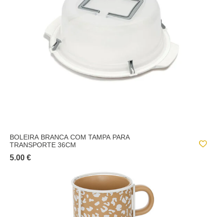
GLOW HERITAGE
LA MAISON DES COULEURS
LE CAFÉ BORDELAIS
LEGENDARY XMAS
LEOPARDI
LIGNE ESTIVA
LUMINARC
MARCHÉ DE NOEL
BOLEIRA BRANCA COM TAMPA PARA
TRANSPORTE 36CM
MARRON GLACÉ
5.00 €
NEO
OCEAN LIFE
ODYSEE
OLME DESIGN