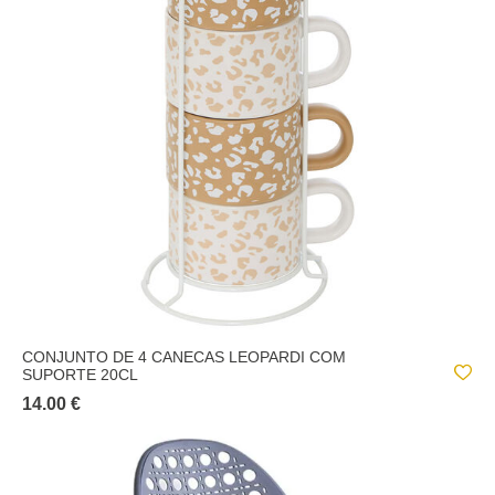
PERLE
PETIT DÉJ LOVE
PETIT DÉJ UNI
SAHARA
SELENA
SUBLIMA
TALIA
THE COLLECTOR
CONJUNTO DE 4 CANECAS LEOPARDI COM
VAISSELLE ATELIER
SUPORTE 20CL
VINTAGE CUISINE
14.00 €
WILD ROMANCE
WINTER LIGHT