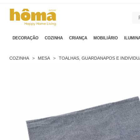
GTM-MFRK69Z true
DECORAÇÃO
COZINHA
CRIANÇA
MOBILIÁRIO
ILUMIN
COZINHA
>
MESA
>
TOALHAS, GUARDANAPOS E INDIVIDU