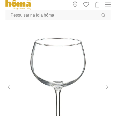
GTM-MFRK69Z true