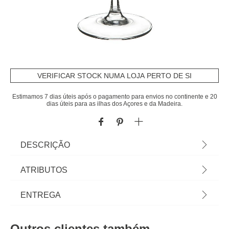
VERIFICAR STOCK NUMA LOJA PERTO DE SI
Estimamos 7 dias úteis após o pagamento para envios no continente e 20
dias úteis para as ilhas dos Açores e da Madeira.
DESCRIÇÃO
Conjunto De 4 Copos De Gin Em Vidro 70cl | Pode
ATRIBUTOS
ser usado na máquina de lavar loiça | Tudo o que
a sua Mesa precisa está em homa.pt Conheça a
Material
vidro
ENTREGA
nossa coleção de louças, copos, talheres, bases,
suportes, peças para servir... servir com Happy
Cor
transparente
Prazos de entrega:
Home Living, e tudo vai saber muito melhor! | Cor:
Outros clientes também