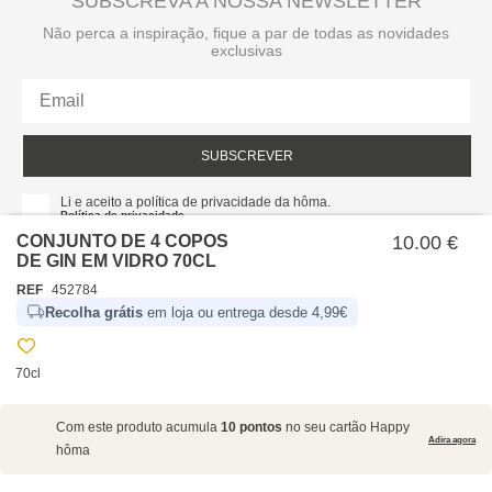
SUBSCREVA A NOSSA NEWSLETTER
Não perca a inspiração, fique a par de todas as novidades
exclusivas
SUBSCREVER
Li e aceito a política de privacidade da hôma.
Política de privacidade
CONJUNTO DE 4 COPOS
10.00 €
DE GIN EM VIDRO 70CL
REF
452784
Recolha grátis
em loja ou entrega desde 4,99€
70cl
SOBRE NÓS
Com este produto acumula
10 pontos
no seu cartão Happy
EMPRESA
Adira agora
hôma
RECRUTAMENTO
POLÍTICAS