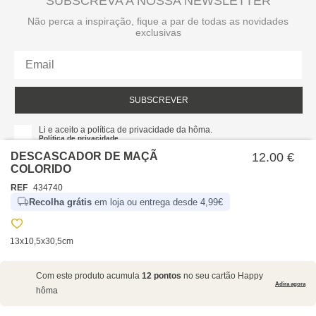
SUBSCREVA A NOSSA NEWSLETTER
Não perca a inspiração, fique a par de todas as novidades
exclusivas
SUBSCREVER
Li e aceito a política de privacidade da hôma.
Política de privacidade
DESCASCADOR DE MAÇÃ
12.00 €
COLORIDO
REF
434740
Recolha grátis
em loja ou entrega desde 4,99€
13x10,5x30,5cm
SOBRE NÓS
Com este produto acumula
12 pontos
no seu cartão Happy
EMPRESA
Adira agora
hôma
RECRUTAMENTO
POLÍTICAS