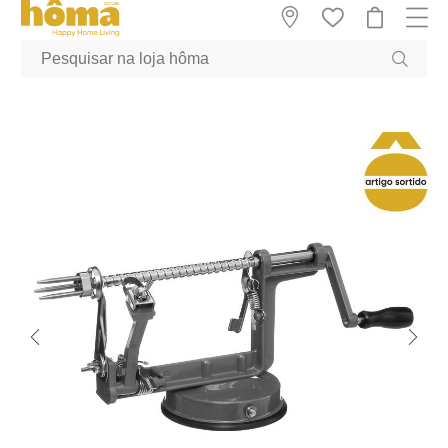
GTM-MFRK69Z true