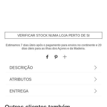
VERIFICAR STOCK NUMA LOJA PERTO DE SI
Estimamos 7 dias úteis após o pagamento para envios no continente e 20
dias úteis para as ilhas dos Açores e da Madeira.
DESCRIÇÃO
Descascador De Maçã Colorido | Sabia que a sua
ATRIBUTOS
Cozinha pode ser o lugar mais feliz do mundo?
Conheça a nossa gama de utensílios para uma
Material
alumínio
ENTREGA
cozinha cheia de Happy Home Living. Cozinhar
com os utensílios certos é tão mais fácil! | Cor:
Cor
multicolor
Prazos de entrega:
Multicolor | Dimensão: 13x10,5x30,5cm | Material:
Outros clientes também