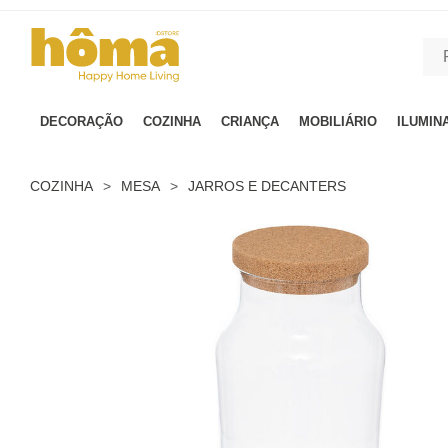
GTM-MFRK69Z true
DECORAÇÃO
COZINHA
CRIANÇA
MOBILIÁRIO
ILUMIN
COZINHA
>
MESA
>
JARROS E DECANTERS