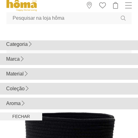
GTM-MFRK69Z true
Filtros
FECHAR
LIMPAR TUDO
Preço
0
56
Categoria
Marca
SALDOS VERÃO
FILTROS
BANHO
Banho
Material
5FIVE
ATMOSPHERA
Coleção
BAMBU E SIMILARES;
BASICS
CERÂMICA/PORCELANA E SIMILARES;
Aroma
GAMME GLASS
ESPUMAS E SIMILARES;
LISE
FECHAR
JASMIM
METAIS E SIMILARES;
NATUREO
PAPEL E SIMILARES;
TIMELESS