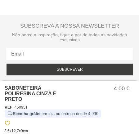
SUBSCREVA A NOSSA NEWSLETTER
Não perca a inspiração, fique a par de todas as novidades
exclusivas
SUBSCREVER
Li e aceito a política de privacidade da hôma.
Política de privacidade
SABONETEIRA
4.00 €
POLIRESINA CINZA E
PRETO
REF
450951
Recolha grátis
em loja ou entrega desde 4,99€
3,6x12,7x9cm
SOBRE NÓS