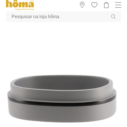
GTM-MFRK69Z true