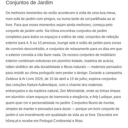
Conjuntos de Jardim
Os melhores momentos do verão acontecem à volta de uma boa mesa,
num sofá de jardim com amigos, ou numa tarde de sol partilhada ao ar
livre. Para que esses momentos sejam ainda melhores, começa pelo
conjunto de jardim certo. Na hôma encontras conjuntos de jardim
completos para todos os espaços e estilos de vida: conjuntos de refeição
exterior para 4, 6 ou 10 pessoas, lounge sets e sofás de jardim para zonas
de convívio descontraído, e conjuntos de relaxamento para os dias em que
o exterior convida a não fazer nada. Os nossos conjuntos de mobiliário
exterior combinam estruturas em alumínio tratado, madeira de acácia,
rattan sintético de alta durabilidade e fibras naturais — materiais pensados
para resistir ao clima português sem perder o design. Durante a campanha
Outdoor & Ar Livre 2026, de 10 de abril a 15 de julho, explora conjuntos
das coleções Nature Authentique, com o charme dos materiais
entrançados e da madeira natural; Zen Minimaliste, onde as linhas limpas
em alumínio criam espaços de harmonia e elegância; e Arty Ludique, para
quem quer cor e personalidade no jardim. Conjuntos fáceis de montar,
simples de manter e pensados para durar — porque um bom conjunto de
jardim é um investimento em qualidade de vida ao ar livre. Descobre em
hôma.pt e recebe em Portugal Continental e Ilhas.