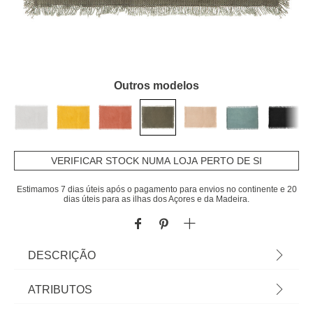
Outros modelos
VERIFICAR STOCK NUMA LOJA PERTO DE SI
Estimamos 7 dias úteis após o pagamento para envios no continente e 20
dias úteis para as ilhas dos Açores e da Madeira.
DESCRIÇÃO
Individual de mesa MAHA kaki 30x45cm | Algodão
ATRIBUTOS
| Vista a mesa e a sua cozinha com a nossa