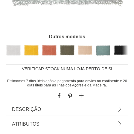
Outros modelos
VERIFICAR STOCK NUMA LOJA PERTO DE SI
Estimamos 7 dias úteis após o pagamento para envios no continente e 20
dias úteis para as ilhas dos Açores e da Madeira.
DESCRIÇÃO
Individual de mesa MAHA cinza 30x45cm | Vista a
ATRIBUTOS
mesa e a sua cozinha com a nossa coleção de