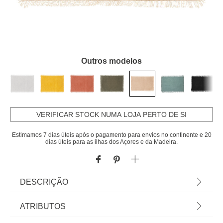
Outros modelos
VERIFICAR STOCK NUMA LOJA PERTO DE SI
Estimamos 7 dias úteis após o pagamento para envios no continente e 20
dias úteis para as ilhas dos Açores e da Madeira.
DESCRIÇÃO
Individual De Mesa Maha Bege 30x45cm | Algodão
ATRIBUTOS
| Vista a mesa e a sua cozinha com a nossa