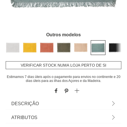
Outros modelos
VERIFICAR STOCK NUMA LOJA PERTO DE SI
Estimamos 7 dias úteis após o pagamento para envios no continente e 20
dias úteis para as ilhas dos Açores e da Madeira.
DESCRIÇÃO
Individual de mesa MAHA azul 30x45cm | Vista a
ATRIBUTOS
mesa e a sua cozinha com a nossa coleção de