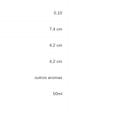
0,10
7,4 cm
4,2 cm
4,2 cm
outros aromas
50ml