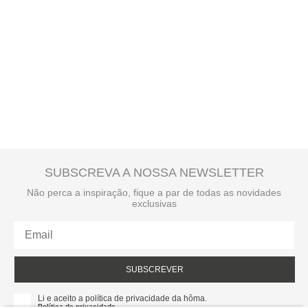
loja selecionada.
Entrega ao domicílio:
A
entrega ao domicílio
tem um custo para o utilizador. Este valor é
apresentado no checkout e é calculado de acordo com o peso total da
encomenda e local de destino.
SUBSCREVA A NOSSA NEWSLETTER
Não perca a inspiração, fique a par de todas as novidades
exclusivas
SUBSCREVER
Li e aceito a política de privacidade da hôma.
Política de privacidade