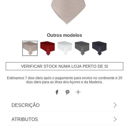
Outros modelos
VERIFICAR STOCK NUMA LOJA PERTO DE SI
Estimamos 7 dias úteis após o pagamento para envios no continente e 20
dias úteis para as ilhas dos Açores e da Madeira.
DESCRIÇÃO
Toalha de Mesa Anti Manchas Bege. Vista a mesa
ATRIBUTOS
e a sua cozinha com a nossa coleção de têxteis de