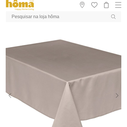
GTM-MFRK69Z true