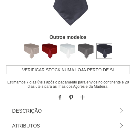
Outros modelos
VERIFICAR STOCK NUMA LOJA PERTO DE SI
Estimamos 7 dias úteis após o pagamento para envios no continente e 20
dias úteis para as ilhas dos Açores e da Madeira.
DESCRIÇÃO
Toalha de Mesa Anti-Manchas Azul Ardósia. Vista
ATRIBUTOS
a mesa e a sua cozinha com a nossa coleção de