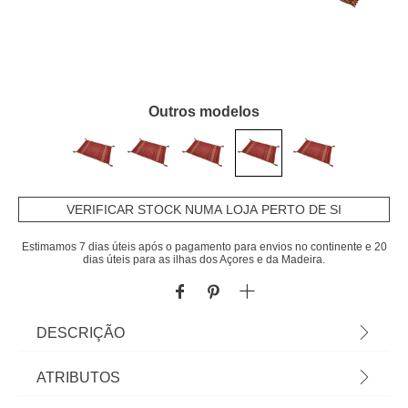
Outros modelos
VERIFICAR STOCK NUMA LOJA PERTO DE SI
Estimamos 7 dias úteis após o pagamento para envios no continente e 20
dias úteis para as ilhas dos Açores e da Madeira.
DESCRIÇÃO
Tapete Tribal Terracota 60x250cm | Artigo
ATRIBUTOS
Exclusivo Loja Online | Vista a mesa e a sua