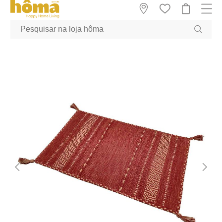
GTM-MFRK69Z true