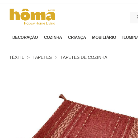
GTM-MFRK69Z true
DECORAÇÃO
COZINHA
CRIANÇA
MOBILIÁRIO
ILUMIN
TÊXTIL
>
TAPETES
>
TAPETES DE COZINHA