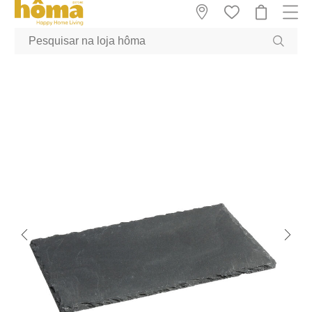
GTM-MFRK69Z true