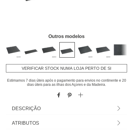
Outros modelos
VERIFICAR STOCK NUMA LOJA PERTO DE SI
Estimamos 7 dias úteis após o pagamento para envios no continente e 20
dias úteis para as ilhas dos Açores e da Madeira.
DESCRIÇÃO
Tabuleiro Retangular Em Ardósia 14x22cm | Tudo
ATRIBUTOS
o que a sua Mesa precisa está em homa.pt