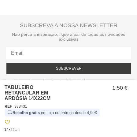
SUBSCREVA A NOSSA NEWSLETTER
Não perca a inspiração, fique a par de todas as novidades
exclusivas
SUBSCREVER
Li e aceito a política de privacidade da hôma.
Política de privacidade
TABULEIRO
1.50 €
RETANGULAR EM
ARDÓSIA 14X22CM
REF
383431
Recolha grátis
em loja ou entrega desde 4,99€
14x22cm
SOBRE NÓS