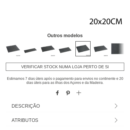
Outros modelos
VERIFICAR STOCK NUMA LOJA PERTO DE SI
Estimamos 7 dias úteis após o pagamento para envios no continente e 20
dias úteis para as ilhas dos Açores e da Madeira.
DESCRIÇÃO
Tabuleiro Quadrado em Ardósia 20x20cm. Tudo o
ATRIBUTOS
que a sua Mesa precisa está em homa.pt Conheça