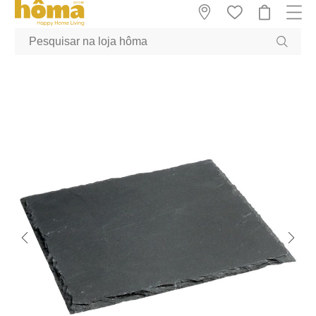
GTM-MFRK69Z true