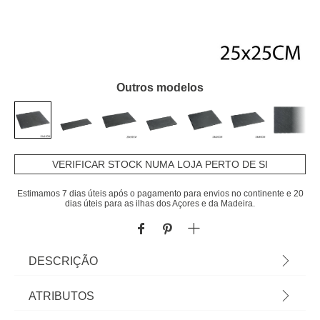
Outros modelos
VERIFICAR STOCK NUMA LOJA PERTO DE SI
Estimamos 7 dias úteis após o pagamento para envios no continente e 20
dias úteis para as ilhas dos Açores e da Madeira.
DESCRIÇÃO
Tabuleiro Quadrado em Ardósia 25x25cm. Tudo o
ATRIBUTOS
que a sua Mesa precisa está em homa.pt Conheça