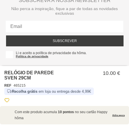
SUBSCREVA A NOSSA NEWSLETTER
Não perca a inspiração, fique a par de todas as novidades
exclusivas
SUBSCREVER
Li e aceito a política de privacidade da hôma.
Política de privacidade
RELÓGIO DE PAREDE
10.00 €
SVEN 29CM
REF
465215
Recolha grátis
em loja ou entrega desde 4,99€
SOBRE NÓS
Com este produto acumula
10 pontos
no seu cartão Happy
EMPRESA
Adira agora
hôma
RECRUTAMENTO
POLÍTICAS