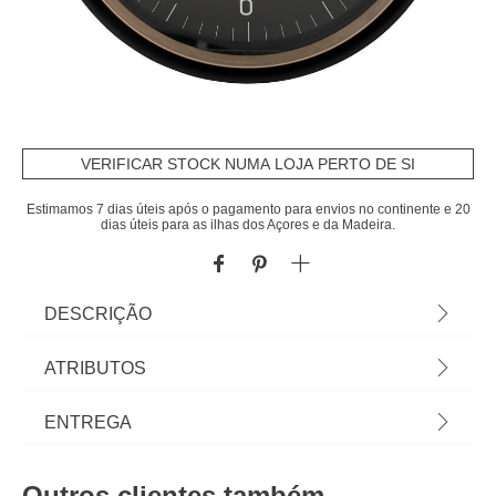
VERIFICAR STOCK NUMA LOJA PERTO DE SI
Estimamos 7 dias úteis após o pagamento para envios no continente e 20
dias úteis para as ilhas dos Açores e da Madeira.
DESCRIÇÃO
Relógio de parede SVEN 29cm | Conheça os
ATRIBUTOS
nossos relógios decorativos para casa. Comece já
hoje a decorar a sua casa á sua medida com os
Material
polipropileno
ENTREGA
artigos hôma. | Cor:Multicolor | Dimensão:
29,3x5x29,3cm | Material: Polipropileno e Vidro
Cor
multicolor
Prazos de entrega:
Outros clientes também