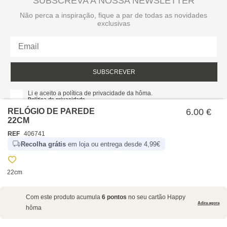
SUBSCREVA A NOSSA NEWSLETTER
Não perca a inspiração, fique a par de todas as novidades
exclusivas
SUBSCREVER
Li e aceito a política de privacidade da hôma.
Política de privacidade
RELÓGIO DE PAREDE
6.00 €
22CM
REF
406741
Recolha grátis
em loja ou entrega desde 4,99€
22cm
SOBRE NÓS
Com este produto acumula
6 pontos
no seu cartão Happy
EMPRESA
Adira agora
hôma
RECRUTAMENTO
POLÍTICAS