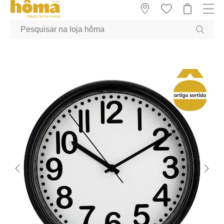
GTM-MFRK69Z true