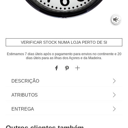
VERIFICAR STOCK NUMA LOJA PERTO DE SI
Estimamos 7 dias úteis após o pagamento para envios no continente e 20
dias úteis para as ilhas dos Açores e da Madeira.
DESCRIÇÃO
Relógio De Parede 22cm | Silencioso | Funciona
ATRIBUTOS
com bateria, 1xAA / LR6 não incluída | Conheça os
nossos relógios decorativos para casa. Comece já
Material
alumínio
ENTREGA
hoje a decorar a sua casa á sua medida com os
artigos hôma. | Cor: Multicolor | Dimensão:
Cor
multicolor
Prazos de entrega:
22x5cm | Material: Alumínio | Marca:
Outros clientes também