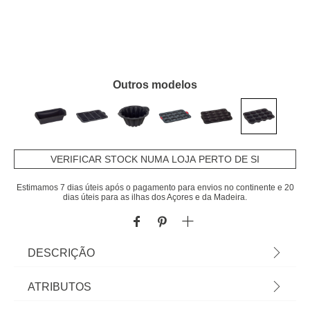
Outros modelos
VERIFICAR STOCK NUMA LOJA PERTO DE SI
Estimamos 7 dias úteis após o pagamento para envios no continente e 20
dias úteis para as ilhas dos Açores e da Madeira.
DESCRIÇÃO
Forma silicone para 12 Queques Silitop |
ATRIBUTOS
Antiaderente | Descubra tudo para o seu fogão e