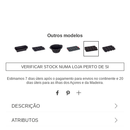
Outros modelos
VERIFICAR STOCK NUMA LOJA PERTO DE SI
Estimamos 7 dias úteis após o pagamento para envios no continente e 20
dias úteis para as ilhas dos Açores e da Madeira.
DESCRIÇÃO
Forma para 16 Madalenas Silitop Cinza |
ATRIBUTOS
Antiaderente | Máquina De Lavar Loiça / Forno /