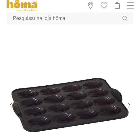
GTM-MFRK69Z true