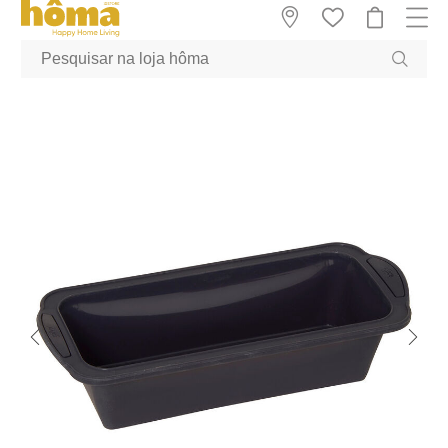
GTM-MFRK69Z true