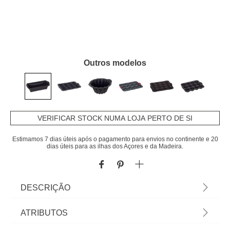
Outros modelos
VERIFICAR STOCK NUMA LOJA PERTO DE SI
Estimamos 7 dias úteis após o pagamento para envios no continente e 20
dias úteis para as ilhas dos Açores e da Madeira.
DESCRIÇÃO
Forma Em Silicone Retangular 24cm |
ATRIBUTOS
Antiaderente | Máquina De Lavar Loiça / Forno /