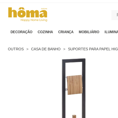
GTM-MFRK69Z true
DECORAÇÃO
COZINHA
CRIANÇA
MOBILIÁRIO
ILUMIN
OUTROS
>
CASA DE BANHO
>
SUPORTES PARA PAPEL HIG