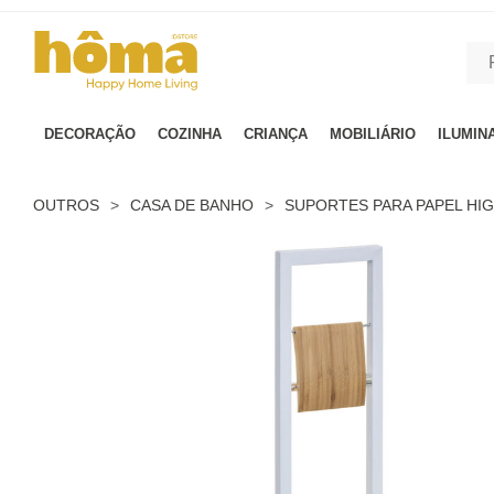
GTM-MFRK69Z true
DECORAÇÃO
COZINHA
CRIANÇA
MOBILIÁRIO
ILUMIN
OUTROS
>
CASA DE BANHO
>
SUPORTES PARA PAPEL HIG