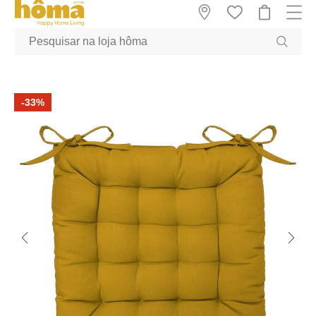
GTM-MFRK69Z true
-33%