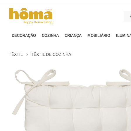
GTM-MFRK69Z true
DECORAÇÃO
COZINHA
CRIANÇA
MOBILIÁRIO
ILUMIN
TÊXTIL
>
TÊXTIL DE COZINHA