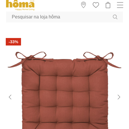
GTM-MFRK69Z true
-33%