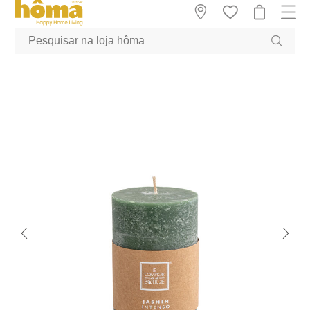
GTM-MFRK69Z true