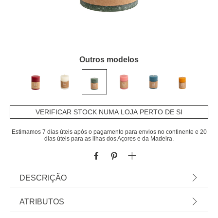
Outros modelos
VERIFICAR STOCK NUMA LOJA PERTO DE SI
Estimamos 7 dias úteis após o pagamento para envios no continente e 20
dias úteis para as ilhas dos Açores e da Madeira.
DESCRIÇÃO
Vela Perfumada Pilar De Jasmim 10cm |
ATRIBUTOS
10x6,9x6,9cm | Descubra a nossa gama de velas