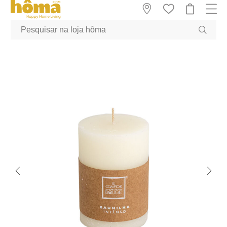
GTM-MFRK69Z true