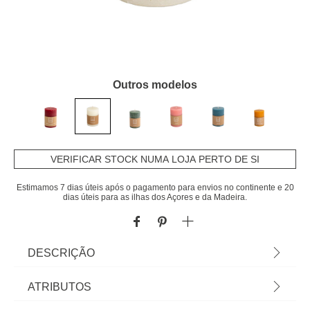
Outros modelos
VERIFICAR STOCK NUMA LOJA PERTO DE SI
Estimamos 7 dias úteis após o pagamento para envios no continente e 20
dias úteis para as ilhas dos Açores e da Madeira.
DESCRIÇÃO
Vela Perfumada Pilar De Baunilha 10cm |
ATRIBUTOS
10x6,9x6,9cm | Descubra a nossa gama de velas