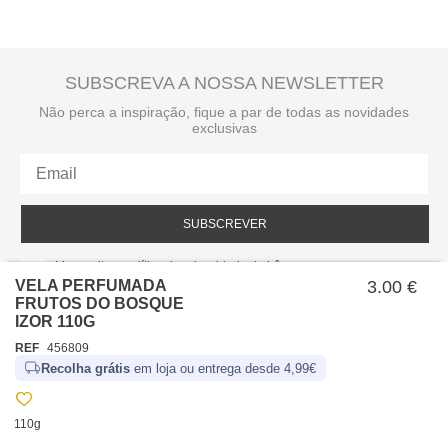
SUBSCREVA A NOSSA NEWSLETTER
Não perca a inspiração, fique a par de todas as novidades
exclusivas
SUBSCREVER
Li e aceito a política de privacidade da hôma.
Política de privacidade
VELA PERFUMADA
3.00 €
FRUTOS DO BOSQUE
IZOR 110G
REF
456809
Recolha grátis
em loja ou entrega desde 4,99€
110g
SOBRE NÓS