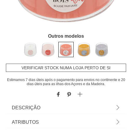
Outros modelos
VERIFICAR STOCK NUMA LOJA PERTO DE SI
Estimamos 7 dias úteis após o pagamento para envios no continente e 20
dias úteis para as ilhas dos Açores e da Madeira.
DESCRIÇÃO
Vela Perfumada Frutos Do Bosque Izor 110g |
ATRIBUTOS
Descubra a nossa gama de velas e velas