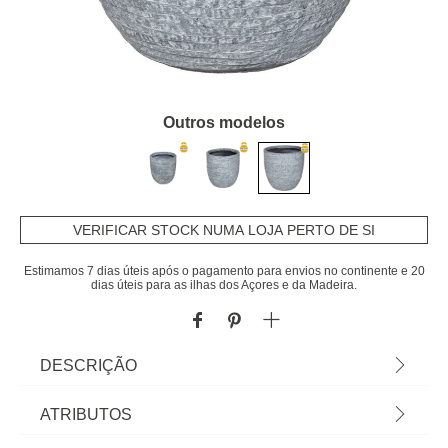
Outros modelos
VERIFICAR STOCK NUMA LOJA PERTO DE SI
Estimamos 7 dias úteis após o pagamento para envios no continente e 20
dias úteis para as ilhas dos Açores e da Madeira.
DESCRIÇÃO
Artigo disponível apenas para levantamento em
ATRIBUTOS
loja ou click & collect express. Vaso argila MAX