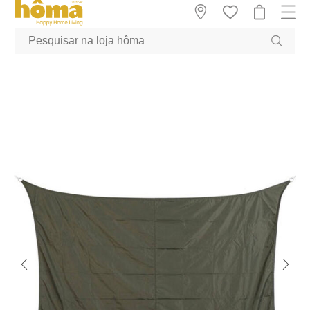
GTM-MFRK69Z true