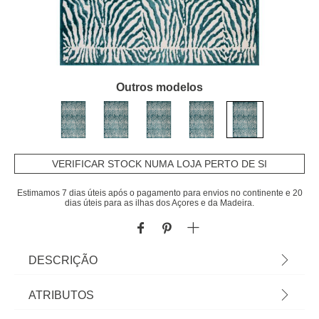
Outros modelos
VERIFICAR STOCK NUMA LOJA PERTO DE SI
Estimamos 7 dias úteis após o pagamento para envios no continente e 20
dias úteis para as ilhas dos Açores e da Madeira.
DESCRIÇÃO
Tapete Zaha Zebra Azul 200x285cm | Artigo
ATRIBUTOS
Exclusivo Loja Online | Em homa.pt encontra