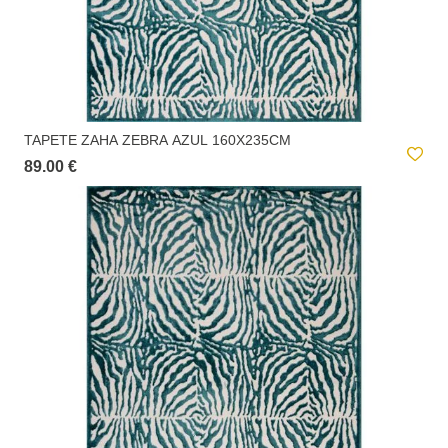
loja selecionada.
Entrega ao domicílio:
A
entrega ao domicílio
tem um custo para o utilizador. Este valor é
apresentado no checkout e é calculado de acordo com o peso total da
encomenda e local de destino.
TAPETE ZAHA ZEBRA AZUL 160X235CM
89.00 €