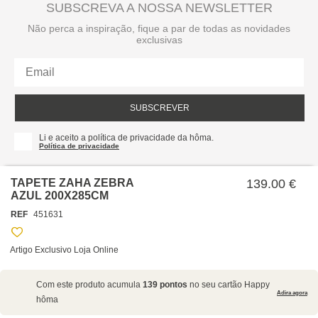
SUBSCREVA A NOSSA NEWSLETTER
Não perca a inspiração, fique a par de todas as novidades
exclusivas
SUBSCREVER
Li e aceito a política de privacidade da hôma.
Política de privacidade
TAPETE ZAHA ZEBRA
139.00 €
AZUL 200X285CM
REF
451631
Artigo Exclusivo Loja Online
SOBRE NÓS
Com este produto acumula
139 pontos
no seu cartão Happy
EMPRESA
Adira agora
hôma
RECRUTAMENTO
POLÍTICAS