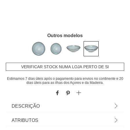
Outros modelos
VERIFICAR STOCK NUMA LOJA PERTO DE SI
Estimamos 7 dias úteis após o pagamento para envios no continente e 20
dias úteis para as ilhas dos Açores e da Madeira.
DESCRIÇÃO
Taça Flower Azul 15cm | Tudo o que a sua Mesa
ATRIBUTOS
precisa está em homa.pt Conheça a nossa