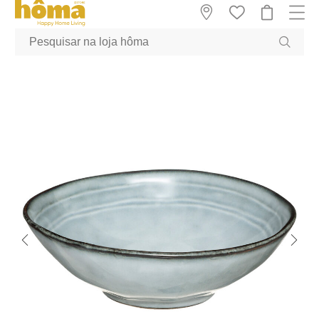
GTM-MFRK69Z true