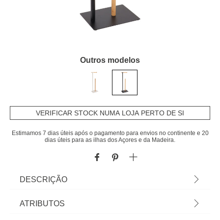
Outros modelos
VERIFICAR STOCK NUMA LOJA PERTO DE SI
Estimamos 7 dias úteis após o pagamento para envios no continente e 20
dias úteis para as ilhas dos Açores e da Madeira.
DESCRIÇÃO
Porta Rolos WC Preto Em Metal E Bambu |
ATRIBUTOS
69,5x16x22cm | Os acessórios de casa de banho