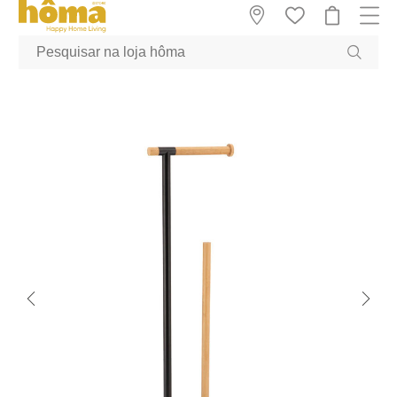
GTM-MFRK69Z true