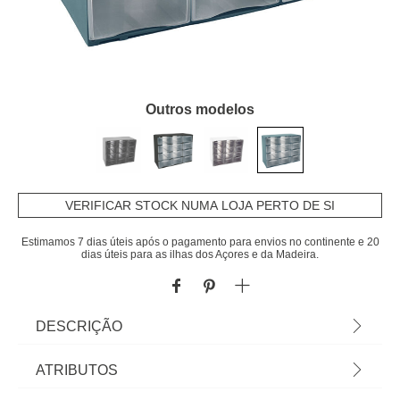
Outros modelos
VERIFICAR STOCK NUMA LOJA PERTO DE SI
Estimamos 7 dias úteis após o pagamento para envios no continente e 20
dias úteis para as ilhas dos Açores e da Madeira.
DESCRIÇÃO
Mini Prateleira Com 12 Gavetas Stoneblue |
ATRIBUTOS
Conheça este e mais artigos que temos