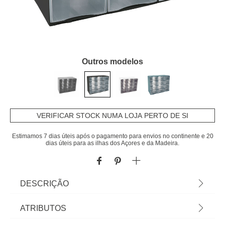
Outros modelos
VERIFICAR STOCK NUMA LOJA PERTO DE SI
Estimamos 7 dias úteis após o pagamento para envios no continente e 20
dias úteis para as ilhas dos Açores e da Madeira.
DESCRIÇÃO
Mini Prateleira Preta Com 12 Gavetas |
ATRIBUTOS
18x11,5x24cm | Conheça este e mais artigos que