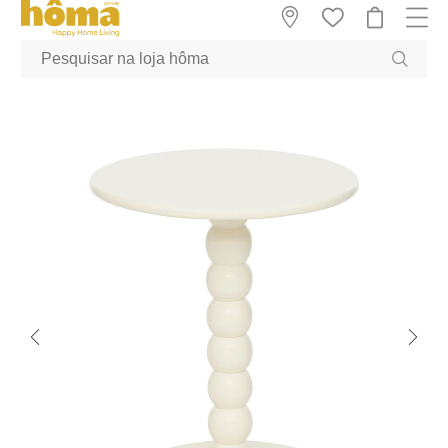
GTM-MFRK69Z true