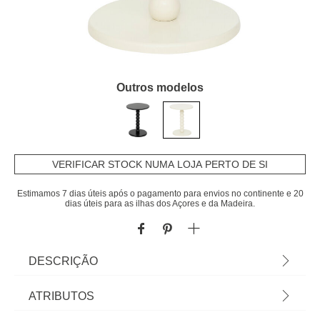
Outros modelos
VERIFICAR STOCK NUMA LOJA PERTO DE SI
Estimamos 7 dias úteis após o pagamento para envios no continente e 20
dias úteis para as ilhas dos Açores e da Madeira.
DESCRIÇÃO
Mesa De Apoio Chamlo Cru Em MDF | 46,5x38cm
ATRIBUTOS
| Conheça as mesas de apoio que temos para si.