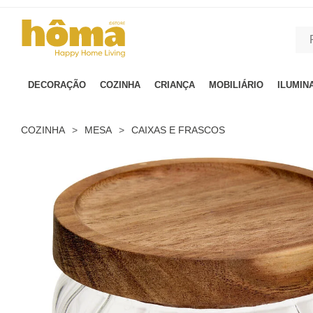
GTM-MFRK69Z true
DECORAÇÃO
COZINHA
CRIANÇA
MOBILIÁRIO
ILUMIN
COZINHA
>
MESA
>
CAIXAS E FRASCOS