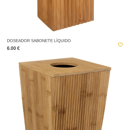
loja selecionada.
Entrega ao domicílio:
A
entrega ao domicílio
tem um custo para o utilizador. Este valor é
apresentado no checkout e é calculado de acordo com o peso total da
encomenda e local de destino.
DOSEADOR SABONETE LÍQUIDO
6.00 €