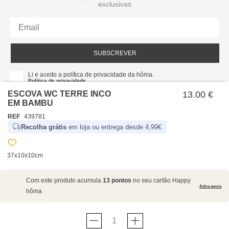
exclusivas
SUBSCREVER
Li e aceito a política de privacidade da hôma.
Política de privacidade
ESCOVA WC TERRE INCO
13.00 €
EM BAMBU
REF
439781
Recolha grátis
em loja ou entrega desde 4,99€
37x10x10cm
SOBRE NÓS
Com este produto acumula
13 pontos
no seu cartão Happy
EMPRESA
Adira agora
hôma
RECRUTAMENTO
POLÍTICAS
CARTÃO HAPPY
hôma
PROTEÇÃO DE DADOS
SUSTENTABILIDADE