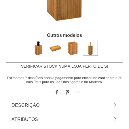
Outros modelos
VERIFICAR STOCK NUMA LOJA PERTO DE SI
Estimamos 7 dias úteis após o pagamento para envios no continente e 20
dias úteis para as ilhas dos Açores e da Madeira.
DESCRIÇÃO
Escova WC Terre Inco Em Bambu | 37x10x10cm |
ATRIBUTOS
Os acessórios de casa de banho e de organização