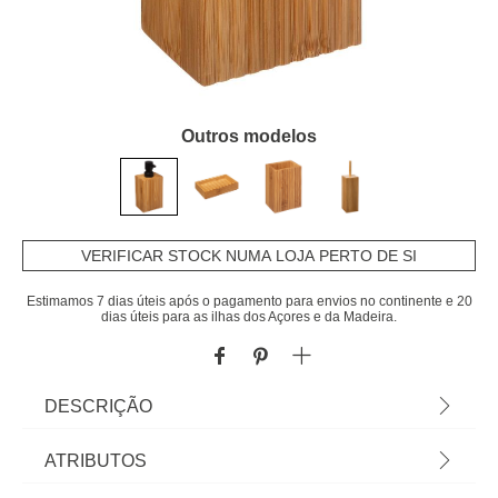
Outros modelos
VERIFICAR STOCK NUMA LOJA PERTO DE SI
Estimamos 7 dias úteis após o pagamento para envios no continente e 20
dias úteis para as ilhas dos Açores e da Madeira.
DESCRIÇÃO
Doseador sabonete líquido Terre Inco Em Bambu |
ATRIBUTOS
17,5x6,5x8,5cm | Os acessórios de casa de banho