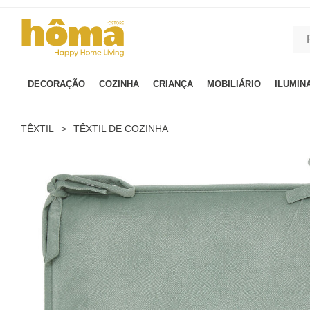
GTM-MFRK69Z true
DECORAÇÃO
COZINHA
CRIANÇA
MOBILIÁRIO
ILUMIN
TÊXTIL
>
TÊXTIL DE COZINHA