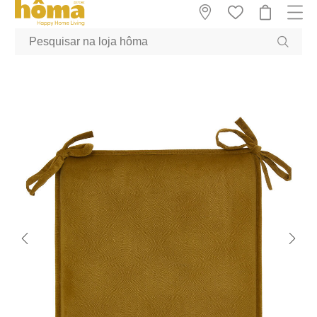
GTM-MFRK69Z true