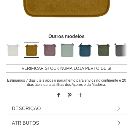
Outros modelos
VERIFICAR STOCK NUMA LOJA PERTO DE SI
Estimamos 7 dias úteis após o pagamento para envios no continente e 20
dias úteis para as ilhas dos Açores e da Madeira.
DESCRIÇÃO
Coxim para cadeira LILOU ocre | 38x38cm | Vista
ATRIBUTOS
a mesa e a sua cozinha com a nossa coleção de