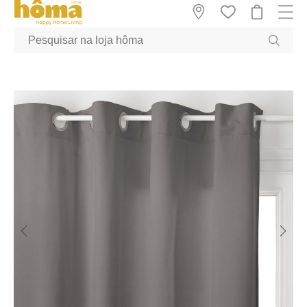
GTM-MFRK69Z true