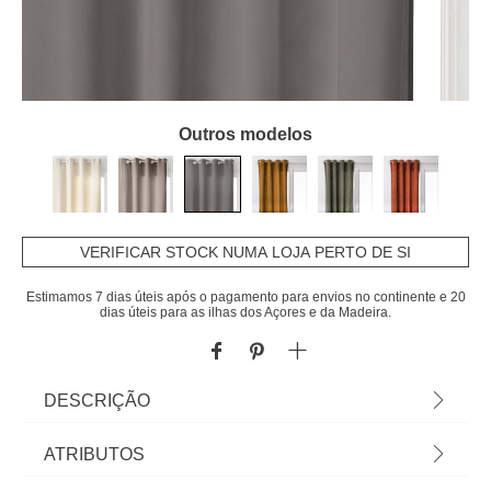
Outros modelos
VERIFICAR STOCK NUMA LOJA PERTO DE SI
Estimamos 7 dias úteis após o pagamento para envios no continente e 20
dias úteis para as ilhas dos Açores e da Madeira.
DESCRIÇÃO
Cortina LILOU cinza escuro 140x260cm |
ATRIBUTOS
Instruções de cuidados: Lavagem de cores a 30°C