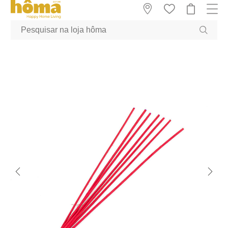
GTM-MFRK69Z true