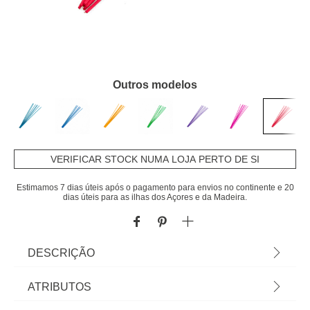
Outros modelos
VERIFICAR STOCK NUMA LOJA PERTO DE SI
Estimamos 7 dias úteis após o pagamento para envios no continente e 20
dias úteis para as ilhas dos Açores e da Madeira.
DESCRIÇÃO
Conjunto De Recargas Mikado Vermelho
ATRIBUTOS
Cristalinas Natural Wood | 7 Recargas | Na hôma