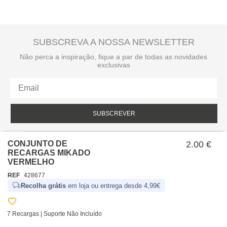
SUBSCREVA A NOSSA NEWSLETTER
Não perca a inspiração, fique a par de todas as novidades
exclusivas
SUBSCREVER
Li e aceito a política de privacidade da hôma.
Política de privacidade
CONJUNTO DE
2.00 €
RECARGAS MIKADO
VERMELHO
REF
428677
Recolha grátis
em loja ou entrega desde 4,99€
7 Recargas | Suporte Não Incluído
SOBRE NÓS