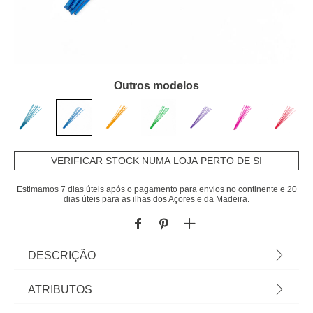
Outros modelos
VERIFICAR STOCK NUMA LOJA PERTO DE SI
Estimamos 7 dias úteis após o pagamento para envios no continente e 20
dias úteis para as ilhas dos Açores e da Madeira.
DESCRIÇÃO
Conjunto De Recargas Mikado Azul Escuro
ATRIBUTOS
Cristalinas Natural Wood | 7 Recargas | Na hôma