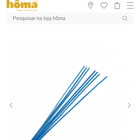
GTM-MFRK69Z true