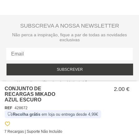
SUBSCREVA A NOSSA NEWSLETTER
Não perca a inspiração, fique a par de todas as novidades
exclusivas
SUBSCREVER
Li e aceito a política de privacidade da hôma.
Política de privacidade
CONJUNTO DE
2.00 €
RECARGAS MIKADO
AZUL ESCURO
REF
428672
Recolha grátis
em loja ou entrega desde 4,99€
7 Recargas | Suporte Não Incluído
SOBRE NÓS