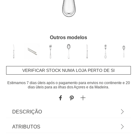
Outros modelos
VERIFICAR STOCK NUMA LOJA PERTO DE SI
Estimamos 7 dias úteis após o pagamento para envios no continente e 20
dias úteis para as ilhas dos Açores e da Madeira.
DESCRIÇÃO
Conjunto De 2 Garfos De Peixe Clássico | Tudo o
ATRIBUTOS
que a sua Mesa precisa está em homa.pt Conheça