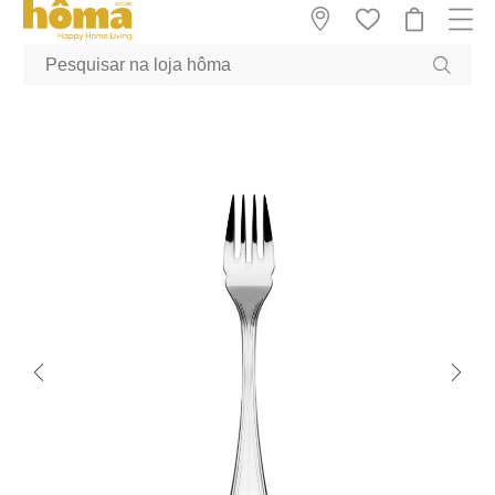
GTM-MFRK69Z true